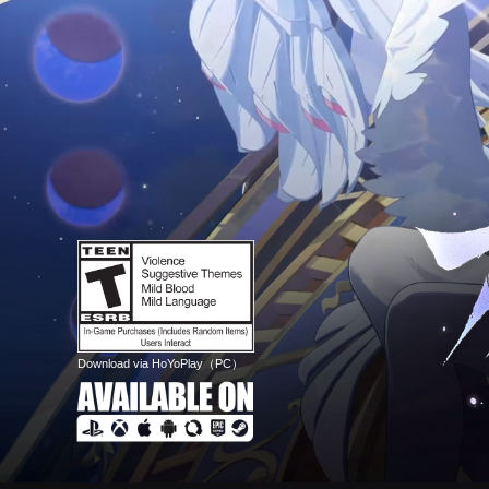
Download via HoYoPlay（PC）