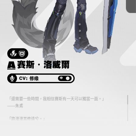
賽斯·洛威爾
簡·杜
青衣
朱鳶
修缘
曾彤
皛四白
Mace
CV:
CV:
CV:
CV:
中
中
中
中
「還需要一些時間，我相信賽斯有一天可以獨當一面。」
「弗蘭克啊……的確是一位不可多得的紳士，連吃泡麵都很優
「前輩的從容是需要靠豐富的人生智慧堆砌的！」
「我那個優秀的女兒啊，去菜市場都想帶著！」
——朱鳶
雅。」
——朱鳶
——選自媽媽的第148條語音
——勉強接受調查的富家千金
「精益求精者，患在不變。」
「路漫漫其修遠兮。」
「青衣前輩嗎？坐在那裡。那縷灼熱的水汽，是她的狼煙。」
——宛如後輩的前輩
——一名「捕快」
「安妮可是我們的最佳員工！大家不愛上的夜班她都主動承
——治安局實習巡查員
「隊長搞不定的毛茸茸，統統交給我！」
擔。」
——新晉治安巡查