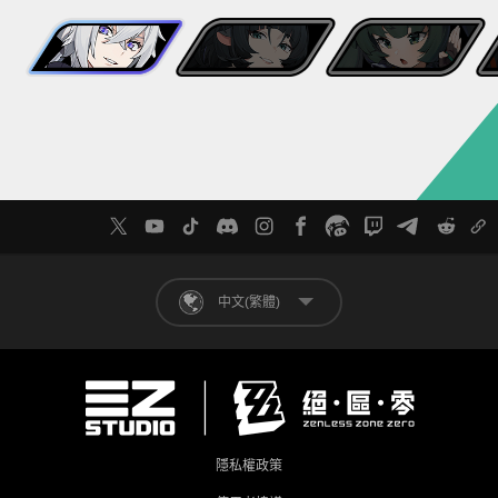
「在咬牙不哭這件事上，小傢伙也是一樣努力啊~」
「謝謝！是我丟的手……錶。您……舔這一下是正常流程嗎？」
——爽快接受調查的便利商店老闆
「現在叫隊長，以後可是要叫局長哦~」
——一位「罪犯」(？)
——帶著失而復得喜悅（？）的民眾
——夜班首席代表
「我們這裡有一百個凱莉。很忙，要找人自己來找。」
「啊……你不知道嗎？他可是出了名的關係戶……」
「如此看來，閣下真是，既知公理，也識時務。」
——新晉治安巡查手機裡的一則語音回覆
——一個模糊而又刺眼的身影
——一部古裝武俠電影
「治安巡查大人，聽說~你在找我？」
——新晉治安巡查面前這位自稱「艾瑪」的……人？
中文(繁體)
隱私權政策